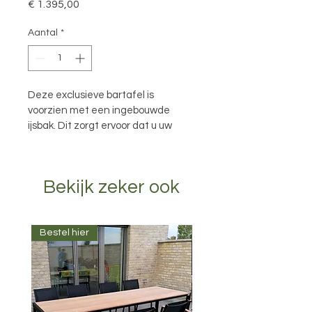
Prijs
€ 1.395,00
Aantal
*
Deze exclusieve bartafel is 
voorzien met een ingebouwde 
ijsbak. Dit zorgt ervoor dat u uw 
gasten steeds gekoelde dranken 
kunt serveren zonder de tafel te 
moeten verlaten. 
Bekijk zeker ook
Deze tafel wordt geleverd met 
een onderstel gepoederlakt, kleur 
naar keuze. Tevens voor de 6 
Bestel hier
Bestel hier
barkrukken kunt u de kleur van het 
onderstel zelf kiezen.