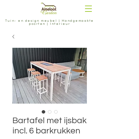
Tuin- en design meubel | Handgemaakte
poorten | Interieur
Bartafel met ijsbak
incl. 6 barkrukken